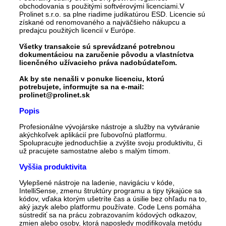
obchodovania s použitými softvérovými licenciami.V
Prolinet s.r.o. sa plne riadime judikatúrou ESD. Licencie sú
získané od renomovaného a najväčšieho nákupcu a
predajcu použitých licencií v Európe.
Všetky transakcie sú sprevádzané potrebnou
dokumentáciou na zaručenie pôvodu a vlastníctva
licenčného užívacieho práva nadobúdateľom.
Ak by ste nenašli v ponuke licenciu, ktorú
potrebujete, informujte sa na e-mail:
prolinet@prolinet.sk
Popis
Profesionálne vývojárske nástroje a služby na vytváranie
akýchkoľvek aplikácií pre ľubovoľnú platformu.
Spolupracujte jednoduchšie a zvýšte svoju produktivitu, či
už pracujete samostatne alebo s malým tímom.
Vyššia produktivita
Vylepšené nástroje na ladenie, navigáciu v kóde,
IntelliSense, zmenu štruktúry programu a tipy týkajúce sa
kódov, vďaka ktorým ušetríte čas a úsilie bez ohľadu na to,
aký jazyk alebo platformu používate. Code Lens pomáha
sústrediť sa na prácu zobrazovaním kódových odkazov,
zmien alebo osoby, ktorá naposledy modifikovala metódu