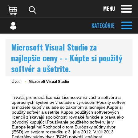
MENU
KATEGÓRIE
Microsoft Visual Studio za
najlepšie ceny - - Kúpte si použitý
softvér a ušetrite.
Úvod
Microsoft Visual Studio
Trvalá, prenosná licencia.Licencovanie vášho softvéru a
operačných systémov v súlade s výrobcom!Použitý softvér
si môžete kúpiť v súlade so zákonom a lacnejšie.Kúpte si
použitý softvér a ušetrite.Kúpou použitých softvérových
licencií získavajú spoločnosti rovnaké funkcie a práva ako
pôvodný kupujúci.Používanie použitého softvéru je v
Európe legálne!Rozhodol o tom Európsky súdny dvor
(ESD) vo svojom rozsudku z 3. júla 2012. V júli 2013
Federálny súdny dvor (BGH) potvrdil legálnosť