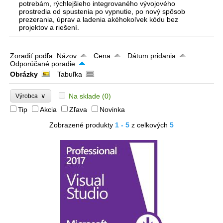
potrebám, rýchlejšieho integrovaného vývojového
prostredia od spustenia po vypnutie, po nový spôsob
prezerania, úprav a ladenia akéhokoľvek kódu bez
projektov a riešení.
Zoradiť podľa:
Názov
Cena
Dátum pridania
Odporúčané poradie
Obrázky
Tabuľka
∨
Na sklade
(0)
Výrobca
Tip
Akcia
Zľava
Novinka
Zobrazené produkty
1 - 5
z celkových
5