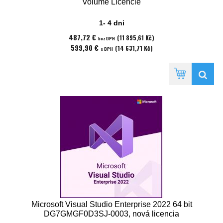
Volume Licencie
1- 4 dni
487,72 €
(11 895,61 Kč)
bez DPH
599,90 €
(14 631,71 Kč)
s DPH
Microsoft Visual Studio Enterprise 2022 64 bit
DG7GMGF0D3SJ-0003, nová licencia