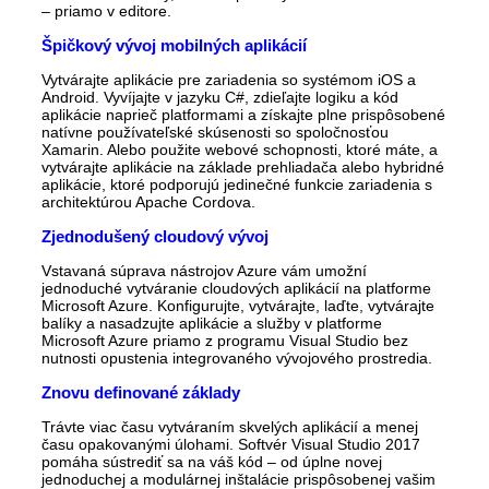
– priamo v editore.
Špičkový vývoj mobilných aplikácií
Vytvárajte aplikácie pre zariadenia so systémom iOS a
Android. Vyvíjajte v jazyku C#, zdieľajte logiku a kód
aplikácie naprieč platformami a získajte plne prispôsobené
natívne používateľské skúsenosti so spoločnosťou
Xamarin. Alebo použite webové schopnosti, ktoré máte, a
vytvárajte aplikácie na základe prehliadača alebo hybridné
aplikácie, ktoré podporujú jedinečné funkcie zariadenia s
architektúrou Apache Cordova.
Zjednodušený cloudový vývoj
Vstavaná súprava nástrojov Azure vám umožní
jednoduché vytváranie cloudových aplikácií na platforme
Microsoft Azure. Konfigurujte, vytvárajte, laďte, vytvárajte
balíky a nasadzujte aplikácie a služby v platforme
Microsoft Azure priamo z programu Visual Studio bez
nutnosti opustenia integrovaného vývojového prostredia.
Znovu definované základy
Trávte viac času vytváraním skvelých aplikácií a menej
času opakovanými úlohami. Softvér Visual Studio 2017
pomáha sústrediť sa na váš kód – od úplne novej
jednoduchej a modulárnej inštalácie prispôsobenej vašim