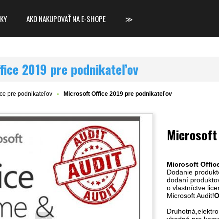
KY
AKO NAKUPOVAŤ NA E-SHOPE
≫
fice 2019 pre podnikateľov
ice pre podnikateľov
Microsoft Office 2019 pre podnikateľov
Microsoft
Microsoft Offic
Dodanie produkto
dodaní produktov
o vlastníctve li
Microsoft Audit!
O
Druhotná,elektro
vhodná pre kome