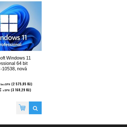
soft Windows 11
ssional 64 bit
-10538, nová
licencia
€
(2 575,85 Kč)
bez DPH
 €
(3 168,29 Kč)
s DPH