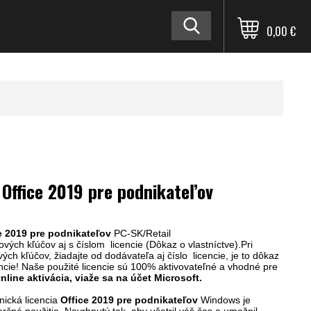
0,00 €
 Office 2019 pre podnikateľov
e 2019 pre podnikateľov
PC-SK/Retail
vých kľúčov aj s číslom licencie (Dôkaz o vlastníctve).Pri
ých kľúčov, žiadajte od dodávateľa aj číslo licencie, je to dôkaz
cencie! Naše použité licencie sú 100% aktivovateľné a vhodné pre
nline aktivácia, viaže sa na účet Microsoft.
nická licencia
Office 2019
pre podnikateľov
Windows je
rčné použitie
.
Navrhnutý tak, aby ušetril váš čas a umožnil