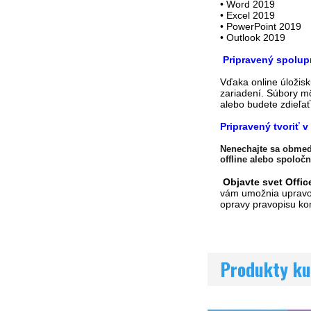
• Word 2019
• Excel 2019
• PowerPoint 2019
• Outlook 2019
Pripravený spolup
Vďaka online úložis
zariadení. Súbory mô
alebo budete zdieľať
Pripravený tvoriť 
Nenechajte sa obmed
offline alebo spoločn
Objavte svet Office
vám umožnia upravova
opravy pravopisu kon
Produkty ku