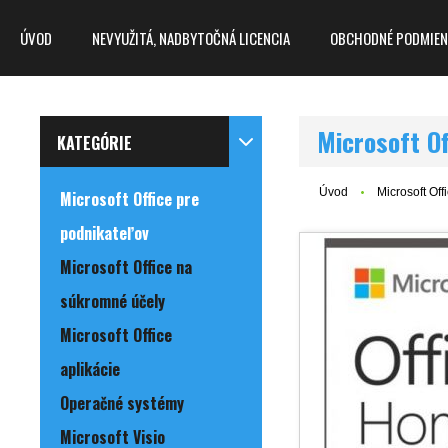
ÚVOD
NEVYUŽITÁ, NADBYTOČNÁ LICENCIA
OBCHODNÉ PODMIEN
Microsoft Of
KATEGÓRIE
Úvod
Microsoft Off
Microsoft Office pre
podnikateľov
Microsoft Office na
súkromné účely
Microsoft Office
aplikácie
Operačné systémy
Microsoft Visio