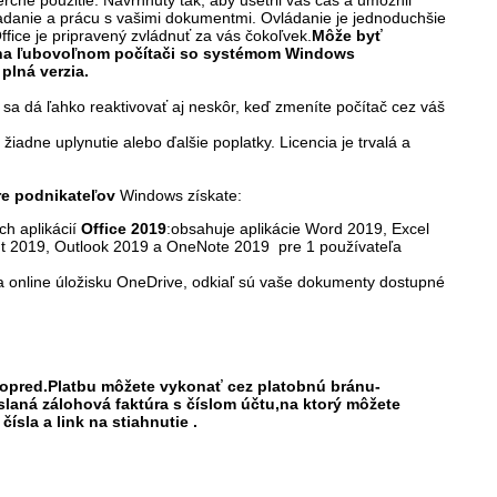
iadanie a prácu s vašimi dokumentmi. Ovládanie je jednoduchšie
 Office je pripravený zvládnuť za vás čokoľvek.
Môže byť
na ľubovoľnom počítači so systémom Windows
 plná verzia.
sa dá ľahko reaktivovať aj neskôr, keď zmeníte počítač cez váš
- žiadne uplynutie alebo ďalšie poplatky. Licencia je trvalá a
re podnikateľov
Windows získate:
ch aplikácií
Office 2019
:obsahuje aplikácie Word 2019, Excel
t 2019, Outlook 2019 a OneNote 2019 pre 1 používateľa
a online úložisku OneDrive, odkiaľ sú vaše dokumenty dostupné
 vopred.Platbu môžete vykonať cez platobnú bránu-
laná zálohová faktúra s číslom účtu,na ktorý môžete
ísla a link na stiahnutie .