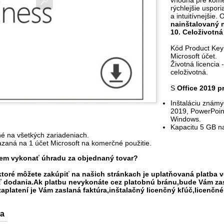
rýchlejšie uspor
a intuitívnejšie.
nainštalovaný 
10.
Celoživotná
Kód Product Key 
Microsoft účet.
Životná licencia 
celoživotná.
S
Office 2019 p
Inštaláciu známy
2019, PowerPoin
Windows.
Kapacitu 5 GB n
é na všetkých zariadeniach.
iazaná na 1 účet Microsoft na komerčné použitie.
m vykonať úhradu za objednaný tovar?
 ktoré môžete zakúpiť na našich stránkach je uplatňovaná platba
ť dodania.Ak platbu nevykonáte cez
platobnú bránu,bude Vám zas
aplatení je Vám zaslaná faktúra,inštalačný licenčný kľúč,licenčné č
ňa