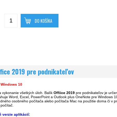
DO KOŠÍKA
fice 2019 pre podnikateľov
e Windows 10
 vykonanie všetkých úloh. Balík
Offiice 2019
pre podnikateľov je určen
sahuje Word, Excel, PowerPoint a Outlook plus OneNote pre Windows 10
edného osobného počítača alebo počítača Mac na použitie doma či v prá
počítač.
verzie aplikácií: