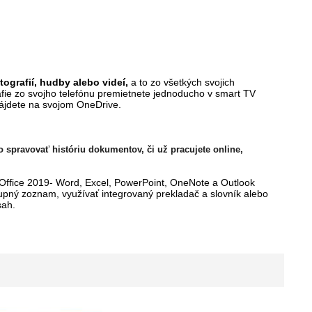
grafií, hudby alebo videí,
a to zo všetkých svojich
afie zo svojho telefónu premietnete jednoducho v smart TV
 nájdete na svojom OneDrive.
spravovať históriu dokumentov, či už pracujete online,
 Office 2019- Word, Excel, PowerPoint, OneNote a Outlook
kupný zoznam, využívať integrovaný prekladač a slovník alebo
sah.