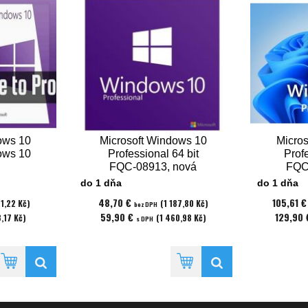
ows 10
Microsoft Windows 10
Micro
ows 10
Professional 64 bit
Profe
FQC-08913, nová
FQC
licencia
do 1 dňa
do 1 dňa
48,70 €
105,61 
1,22 Kč)
(1 187,80 Kč)
bez DPH
59,90 €
129,90
,17 Kč)
(1 460,98 Kč)
s DPH