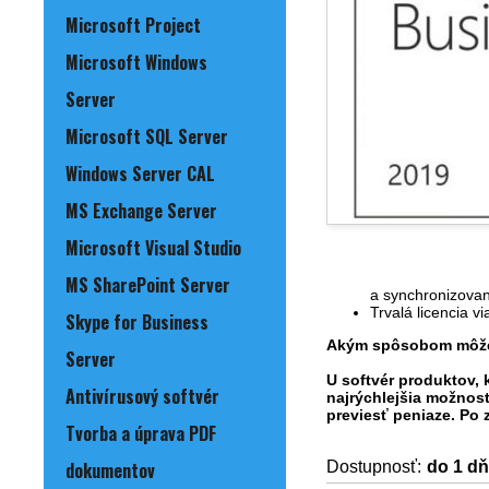
Microsoft Project
Microsoft Windows
Server
Microsoft SQL Server
Windows Server CAL
MS Exchange Server
Microsoft Visual Studio
MS SharePoint Server
a synchronizovan
Trvalá licencia v
Skype for Business
Akým spôsobom môže
Server
U softvér produktov,
Antivírusový softvér
najrýchlejšia možnos
previesť peniaze.
Po z
Tvorba a úprava PDF
Dostupnosť:
do 1 d
dokumentov