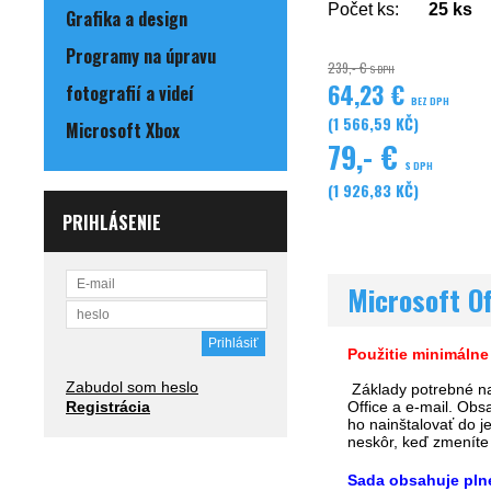
Počet ks:
25
ks
Grafika a design
Programy na úpravu
239,- €
S DPH
64,23 €
fotografií a videí
BEZ DPH
(1 566,59 KČ)
Microsoft Xbox
79,- €
S DPH
(1 926,83 KČ)
PRIHLÁSENIE
Microsoft Of
Použitie minimáln
Zabudol som heslo
Základy potrebné na
Office a e-mail. Ob
Registrácia
ho nainštalovať do j
neskôr, keď zmeníte 
Sada obsahuje plné 