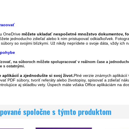
racovať
ku OneDrive
môžete ukladať nespočetné množstvo dokumentov, foto
žete jednoducho zdieľať alebo k nim pristupovať odkiaľkoľvek. Fotogr
 súbory so svojimi blízkymi. Už nikdy neprídete o svoje dáta, vždy ich
v pohybe
zovať, na súboroch môžete spolupracovať v reálnom čase a jednoducho 
e s ostatnými.
 aplikácií a zjednodušte si svoj život.
Plné verzie známych aplikácií
ť PDF súbory, tvoriť referáty alebo životopisy, spisovať a zdieľať ná
trolujúce aj skladbu vety. Úspech máte vďaka Office aplikáciám na do
pované spoločne s týmto produktom