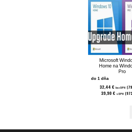
Microsoft Wind
Home na Wind
Pro
do 1 dňa
32,44 €
(79
bez DPH
39,90 €
(973
s DPH