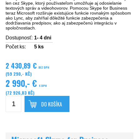
len cez Skype, ktorý používateľom umožňuje aj odosielanie
textových správ a videohovorov.
Pomocou Skype for Business
teraz Microsoft rozširuje existujúce funkcie rovnakým spôsobom
ako Lync, aby zahŕňal dôležité funkcie zabezpečenia a
dodržiavania predpisov, ako aj zabezpečenú integráciu v
spoločnostiach.
Dostupnosť:
1- 4 dni
Počet ks:
5
ks
2 430,89 €
BEZ DPH
(59 290,- KČ)
2 990,- €
S DPH
(72 926,83 KČ)
DO KOŠÍKA