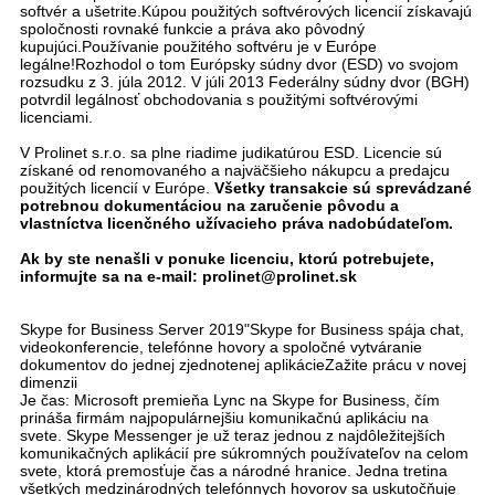
softvér a ušetrite.Kúpou použitých softvérových licencií získavajú
spoločnosti rovnaké funkcie a práva ako pôvodný
kupujúci.Používanie použitého softvéru je v Európe
legálne!Rozhodol o tom Európsky súdny dvor (ESD) vo svojom
rozsudku z 3. júla 2012. V júli 2013 Federálny súdny dvor (BGH)
potvrdil legálnosť obchodovania s použitými softvérovými
licenciami.
V Prolinet s.r.o. sa plne riadime judikatúrou ESD. Licencie sú
získané od renomovaného a najväčšieho nákupcu a predajcu
použitých licencií v Európe.
Všetky transakcie sú sprevádzané
potrebnou dokumentáciou na zaručenie pôvodu a
vlastníctva licenčného užívacieho práva nadobúdateľom.
Ak by ste nenašli v ponuke licenciu, ktorú potrebujete,
informujte sa na e-mail: prolinet@prolinet.sk
Skype for Business Server 2019"
Skype for Business spája chat,
videokonferencie, telefónne hovory a spoločné vytváranie
dokumentov do jednej zjednotenej aplikácie
Zažite prácu v novej
dimenzii
Je čas: Microsoft premieňa Lync na Skype for Business, čím
prináša firmám najpopulárnejšiu komunikačnú aplikáciu na
svete.
Skype Messenger je už teraz jednou z najdôležitejších
komunikačných aplikácií pre súkromných používateľov na celom
svete, ktorá premosťuje čas a národné hranice.
Jedna tretina
všetkých medzinárodných telefónnych hovorov sa uskutočňuje