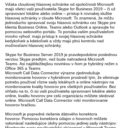
Vďaka cloudovej hlasovej schránke od spoločnosti Microsoft
majú všetci vaši používatelia Skype for Business 2019 – či už
spravovaní lokálne alebo online – prístup k rovnakej službe
hlasovej schránky v cloude Microsoft.
To znamená, že môžu
jednoducho spravovať svoju hlasovú schránku cez Skype
pre
klienta Business Online, Teams alebo Outlook a spravujte ho
pomocou webového portálu. To ponúka vašim používateľom
mnoho výhod: majú prístup k svojej hlasovej schránke
kedykoľvek a kdekoľvek a vždy majú plnú kontrolu nad
možnosťami hlasovej schránky.
Skype for Business Server 2019 je pravdepodobne poslednou
verziou Skype predtým, než bude nahradená Microsoft
Teams.
Asi najdôležitejšou novinkou v ňom je hybridný režim s
Office 365 a Teams.
Microsoft Call Data Connector výrazne zjednodušuje
monitorovanie hovorov v hybridnom prostredí tým, že eliminuje
potrebu používať rôzne sady lokálnych a online nástrojov na
monitorovanie kvality hovorov pre všetkých používateľov.
Bez
ohľadu na to, či sú vaši používatelia spravovaní lokálne alebo
online, kvalitu hovorov pre celú organizáciu môžete sledovať
online.
Microsoft Call Data Connector robí monitorovanie
hovorov hračkou.
Microsoft je popredné riešenie dátového konektora
hovorov.
Pomocou konektora údajov o hovoroch môžete
vykonávať nasledujúce úlohy pomocou jedinej sady nástrojov:
Monitorujte svoju používateľskú skúsenosť v Microsoft Teams,