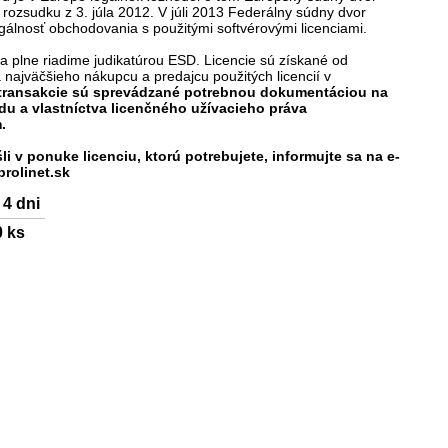
rozsudku z 3. júla 2012. V júli 2013 Federálny súdny dvor
egálnosť obchodovania s použitými softvérovými licenciami.
 sa plne riadime judikatúrou ESD. Licencie sú získané od
ajväčšieho nákupcu a predajcu použitých licencií v
transakcie sú sprevádzané potrebnou dokumentáciou na
du a vlastníctva licenčného užívacieho práva
m.
li v ponuke licenciu, ktorú potrebujete, informujte sa na e-
prolinet.sk
 4 dni
0
ks