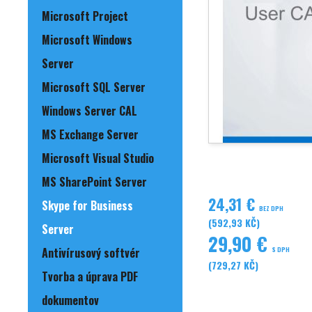
Microsoft Project
Microsoft Windows
Server
Microsoft SQL Server
Windows Server CAL
MS Exchange Server
Microsoft Visual Studio
MS SharePoint Server
24,31 €
Skype for Business
BEZ DPH
(592,93 KČ)
Server
29,90 €
S DPH
Antivírusový softvér
(729,27 KČ)
Tvorba a úprava PDF
dokumentov