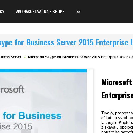
KY
AKO NAKUPOVAŤ NA E-SHOPE
≫
kype for Business Server 2015 Enterprise 
siness Server
Microsoft Skype for Business Server 2015 Enterprise User C
Microsoft
Enterpris
Trvalá, prenosná
súlade s výrobco
lacnejšie.Kúpte s
získavajú spoloč
použitého softvé