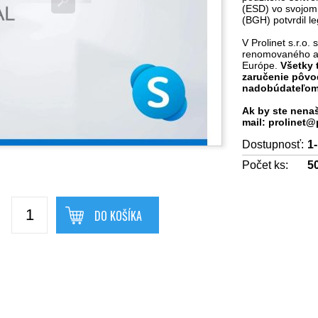
(ESD) vo svojom 
(BGH) potvrdil l
V Prolinet s.r.o.
renomovaného a n
Európe.
Všetky 
zaručenie pôvo
nadobúdateľo
Ak by ste nenaš
mail: prolinet@
Dostupnosť:
1-
Počet ks:
5
DO KOŠÍKA