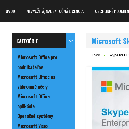
ÚVOD
NEVYUŽITÁ, NADBYTOČNÁ LICENCIA
OBCHODNÉ PODMIEN
Microsoft S
KATEGÓRIE
Úvod
Skype for Bu
Microsoft Office pre
podnikateľov
Microsoft Office na
súkromné účely
Microsoft Office
aplikácie
Operačné systémy
Microsoft Visio