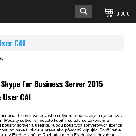
0,00 €
User CAL
AL
 Skype for Business Server 2015
e User CAL
 licencia. Licencovanie vášho softvéru a operačných systémov v
m!Použitý softvér si môžete kúpiť v súlade so zákonom a
i použitý softvér a ušetrite.Kúpou použitých softvérových licencií
nosti rovnaké funkcie a práva ako pôvodný kupujúci.Používanie
ru je v Európe legálne!Rozhodol o tom Európsky súdny dvor