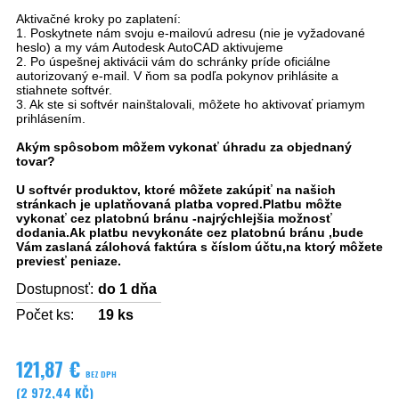
Aktivačné kroky po zaplatení:
1. Poskytnete nám svoju e-mailovú adresu (nie je vyžadované
heslo) a my vám Autodesk AutoCAD aktivujeme
2. Po úspešnej aktivácii vám do schránky príde oficiálne
autorizovaný e-mail. V ňom sa podľa pokynov prihlásite a
stiahnete softvér.
3. Ak ste si softvér nainštalovali, môžete ho aktivovať priamym
prihlásením.
Akým spôsobom môžem vykonať úhradu za objednaný
tovar?
U softvér produktov, ktoré môžete zakúpiť na našich
stránkach je uplatňovaná platba vopred.Platbu môžte
vykonať cez platobnú bránu -najrýchlejšia možnosť
dodania.Ak platbu nevykonáte cez
platobnú bránu ,bude
Vám zaslaná zálohová faktúra s číslom účtu,na ktorý môžete
previesť peniaze.
Dostupnosť:
do 1 dňa
Počet ks:
19
ks
121,87 €
BEZ DPH
(2 972,44 KČ)