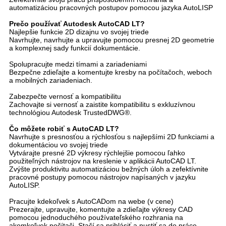
automatizáciou pracovných postupov pomocou jazyka AutoLISP
Prečo používať Autodesk AutoCAD LT?
Najlepšie funkcie 2D dizajnu vo svojej triede
Navrhujte, navrhujte a upravujte pomocou presnej 2D geometrie
a komplexnej sady funkcií dokumentácie.
Spolupracujte medzi tímami a zariadeniami
Bezpečne zdieľajte a komentujte kresby na počítačoch, weboch
a mobilných zariadeniach.
Zabezpečte vernosť a kompatibilitu
Zachovajte si vernosť a zaistite kompatibilitu s exkluzívnou
technológiou Autodesk TrustedDWG®.
Čo môžete robiť s AutoCAD LT?
Navrhujte s presnosťou a rýchlosťou s najlepšími 2D funkciami a
dokumentáciou vo svojej triede
Vytvárajte presné 2D výkresy rýchlejšie pomocou ľahko
použiteľných nástrojov na kreslenie v aplikácii AutoCAD LT.
Zvýšte produktivitu automatizáciou bežných úloh a zefektívnite
pracovné postupy pomocou nástrojov napísaných v jazyku
AutoLISP.
Pracujte kdekoľvek s AutoCADom na webe (v cene)
Prezerajte, upravujte, komentujte a zdieľajte výkresy CAD
pomocou jednoduchého používateľského rozhrania na
akomkoľvek počítači. Stačí sa prihlásiť a pustiť sa do práce.