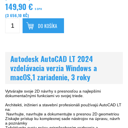
149,90 €
S DPH
(3 656,10 KČ)
DO KOŠÍKA
Autodesk AutoCAD LT 2024
vzdelávacia verzia Windows a
macOS,1 zariadenie, 3 roky
Vytvárajte svoje 2D návrhy s presnosťou a najlepšími
dokumentačnými funkciami vo svojej triede.
Architekti, inžinieri a stavební profesionáli používajú AutoCAD LT
na:
Navrhujte, navrhujte a dokumentujte s presnou 2D geometriou
Získajte prístup ku komplexnej sade nástrojov na úpravu, návrh
a poznámky
Zefektívnite svoju prácu prispôsobením rozhrania a