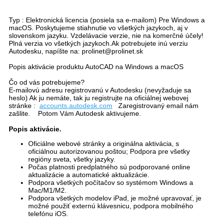
Typ : Elektronická licencia (posiela sa e-mailom) Pre Windows a
macOS. Poskytujeme stiahnutie vo všetkých jazykoch, aj v
slovenskom jazyku. Vzdelávacie verzie, nie na komerčné účely!
Plná verzia vo všetkých jazykoch.Ak potrebujete inú verziu
Autodesku, napíšte na: prolinet@prolinet.sk
Popis aktivácie produktu AutoCAD na Windows a macOS
Čo od vás potrebujeme?
E-mailovú adresu registrovanú v Autodesku (nevyžaduje sa
heslo) Ak ju nemáte, tak ju registrujte na oficiálnej webovej
stránke :
accounts.autodesk.com
Zaregistrovaný email nám
zašlite. Potom Vám Autodesk aktivujeme.
Popis aktivácie.
Oficiálne webové stránky a originálna aktivácia, s
oficiálnou autorizovanou poštou; Podpora pre všetky
regióny sveta, všetky jazyky.
Počas platnosti predplatného sú podporované online
aktualizácie a automatické aktualizácie.
Podpora všetkých počítačov so systémom Windows a
Mac/M1/M2.
Podpora všetkých modelov iPad, je možné upravovať, je
možné použiť externú klávesnicu, podpora mobilného
telefónu iOS.