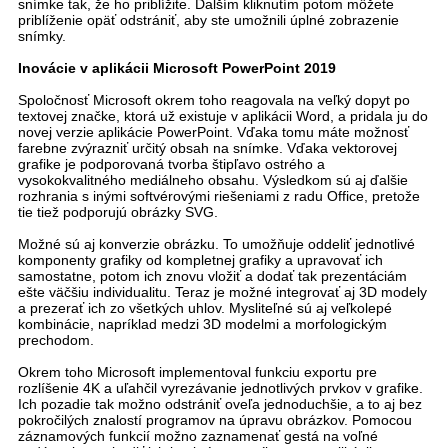
snímke tak, že ho priblížite. Ďalším kliknutím potom môžete
priblíženie opäť odstrániť, aby ste umožnili úplné zobrazenie
snímky.
Inovácie v aplikácii Microsoft PowerPoint 2019
Spoločnosť Microsoft okrem toho reagovala na veľký dopyt po
textovej značke, ktorá už existuje v aplikácii Word, a pridala ju do
novej verzie aplikácie PowerPoint. Vďaka tomu máte možnosť
farebne zvýrazniť určitý obsah na snímke. Vďaka vektorovej
grafike je podporovaná tvorba štipľavo ostrého a
vysokokvalitného mediálneho obsahu. Výsledkom sú aj ďalšie
rozhrania s inými softvérovými riešeniami z radu Office, pretože
tie tiež podporujú obrázky SVG.
Možné sú aj konverzie obrázku. To umožňuje oddeliť jednotlivé
komponenty grafiky od kompletnej grafiky a upravovať ich
samostatne, potom ich znovu vložiť a dodať tak prezentáciám
ešte väčšiu individualitu. Teraz je možné integrovať aj 3D modely
a prezerať ich zo všetkých uhlov. Mysliteľné sú aj veľkolepé
kombinácie, napríklad medzi 3D modelmi a morfologickým
prechodom.
Okrem toho Microsoft implementoval funkciu exportu pre
rozlíšenie 4K a uľahčil vyrezávanie jednotlivých prvkov v grafike.
Ich pozadie tak možno odstrániť oveľa jednoduchšie, a to aj bez
pokročilých znalostí programov na úpravu obrázkov. Pomocou
záznamových funkcií možno zaznamenať gestá na voľné