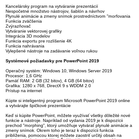
Kancelársky program na vytváranie prezentácií
Nespočetné množstvo nástrojov, šablón a návrhov
Plynulé animácie a zmeny snímok prostredníctvom "morfovania
Funkcia zväčšenia
Zvýrazňovač
Vytváranie vektorovej grafiky
Integrácia 3D modelov
Funkcia exportu pre rozlíšenie 4K
Funkcia nahrávania
Vylepšené nástroje na zadávanie voľnou rukou
Systémové požiadavky pre PowerPoint 2019
Operačný systém: Windows 10, Windows Server 2019
Procesor: 1,6 GHz
Pamäť RAM: 2 GB (32 bitov), 4 GB (64 bitov)
Grafika: 1280 x 768, DirectX 9 s WDDM 2.0
Prístup na internet
Kúpte si inteligentný program Microsoft PowerPoint 2019 online
a vytvárajte špičkové prezentácie
Keď si kúpite PowerPoint, môžete využívať všetky dôležité nové
funkcie a nástroje. Napríklad od vydania 2019 je k dispozícii
prechod "morphing", ktorý umožňuje vytvárať plynulé animácie a
zmeny snímok. Okrem toho je teraz k dispozícii funkcia
priblíženia, pomocou ktorej môžete zaostriť určitý obsah na