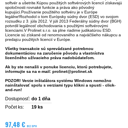
softvér a ušetrite.Kúpou použitých softvérových licencií získavajú
spoločnosti rovnaké funkcie a práva ako pôvodný
kupujúci.Používanie použitého softvéru je v Európe
legálne!Rozhodol o tom Európsky súdny dvor (ESD) vo svojom
rozsudku z 3. júla 2012. V júli 2013 Federálny súdny dvor (BGH)
potvrdil legálnosť obchodovania s použitými softvérovými
licenciami.V Prolinet s.r.o. sa plne riadime judikatúrou ESD.
Licencie sú získané od renomovaného a najväčšieho nákupcu a
predajcu použitých licencií v Európe.
Všetky transakcie sú sprevádzané potrebnou
dokumentáciou na zaručenie pôvodu a vlastníctva
licenčného užívacieho práva nadobúdateľom.
Ak by ste nenašli v ponuke licenciu, ktorú potrebujete,
informujte sa na e-mail: prolinet@prolinet.sk
POZOR! Verzie inštalátora systému Windows nemožno
nainštalovať spolu s verziami typu klikni a spusti - click-
and-run!
Dostupnosť:
do 1 dňa
Počet ks:
19
ks
97,48 €
BEZ DPH